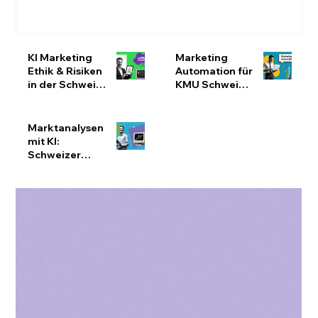
KI Marketing
Marketing
Ethik & Risiken
Automation für
in der Schweiz:
KMU Schweiz:
nDSG-konform
Effizienz
bleiben
steigern &
Ressourcen
Marktanalysen
optimieren
mit KI:
Schweizer
KMU
effizienter
analysieren