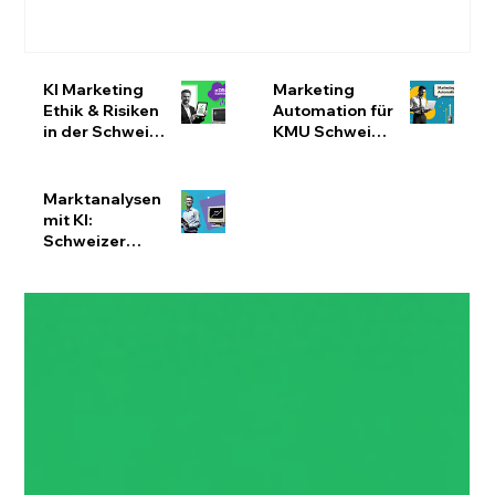
KI Marketing
Marketing
Ethik & Risiken
Automation für
in der Schweiz:
KMU Schweiz:
nDSG-konform
Effizienz
bleiben
steigern &
Ressourcen
Marktanalysen
optimieren
mit KI:
Schweizer
KMU
effizienter
analysieren