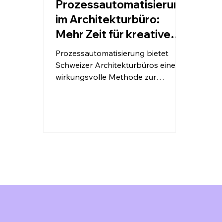
Prozessautomatisierung
im Architekturbüro:
Mehr Zeit für kreative
Planung in der Schweiz
Prozessautomatisierung bietet
Schweizer Architekturbüros eine
wirkungsvolle Methode zur
Effizienzsteigerung und zur
Rückgewinnung wertvoller Zeit für
Kernaktivitäten. Diese zentralen
Einsichten zeigen, wie die
strategische Automatisierung
spezifischer Arbeitsabläufe Ihre
Praxis transformieren kann.