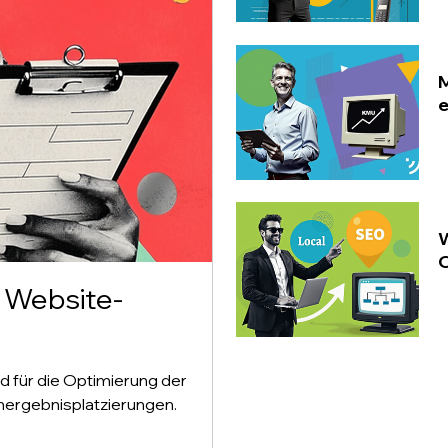
M
e
W
O
r Website-
 für die Optimierung der
hergebnisplatzierungen.