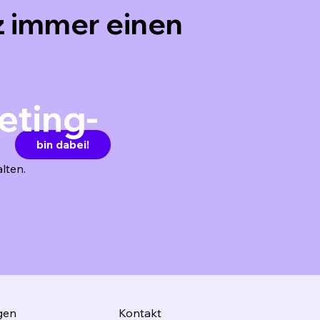
 immer einen
eting-
bin dabei!
lten.
gen
Kontakt