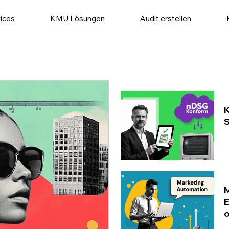
ices
KMU Lösungen
Audit erstellen
K
S
M
E
o