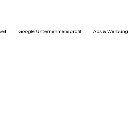
eit
Google Unternehmensprofil
Ads & Werbung
utomatisierung
Website & Conversion
Social Medi