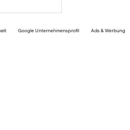
eit
Google Unternehmensprofil
Ads & Werbung
utomatisierung
Website & Conversion
Social Medi