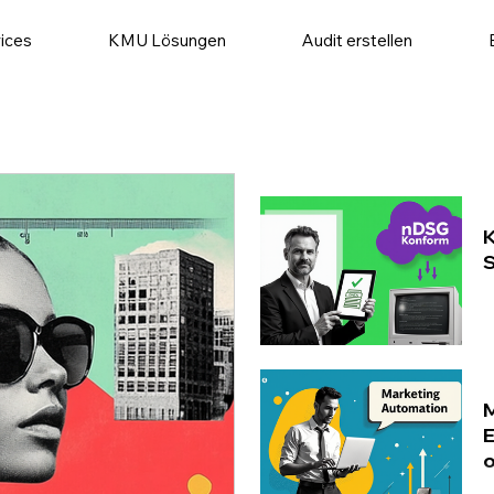
ices
KMU Lösungen
Audit erstellen
K
S
M
E
o