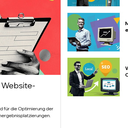
M
e
W
O
r Website-
 für die Optimierung der
hergebnisplatzierungen.