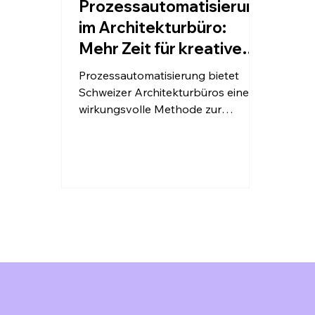
Prozessautomatisierung
im Architekturbüro:
Mehr Zeit für kreative
Planung in der Schweiz
Prozessautomatisierung bietet
Schweizer Architekturbüros eine
wirkungsvolle Methode zur
Effizienzsteigerung und zur
Rückgewinnung wertvoller Zeit für
Kernaktivitäten. Diese zentralen
Einsichten zeigen, wie die
strategische Automatisierung
spezifischer Arbeitsabläufe Ihre
Praxis transformieren kann.