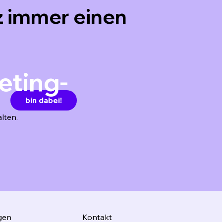
 immer einen
eting-
bin dabei!
lten.
gen
Kontakt