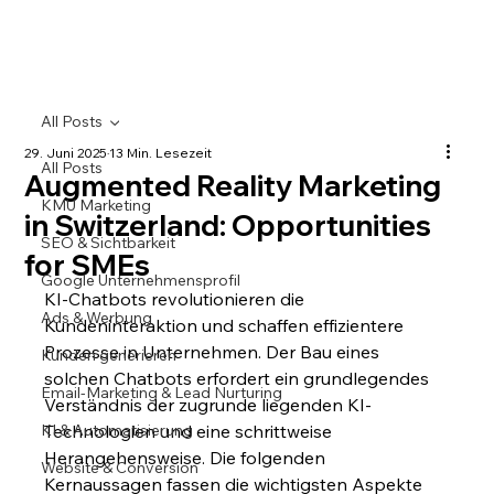
All Posts
29. Juni 2025
13 Min. Lesezeit
All Posts
Augmented Reality Marketing
KMU Marketing
in Switzerland: Opportunities
SEO & Sichtbarkeit
for SMEs
Google Unternehmensprofil
KI-Chatbots revolutionieren die 
Ads & Werbung
Kundeninteraktion und schaffen effizientere 
Prozesse in Unternehmen. Der Bau eines 
Kunden generieren
solchen Chatbots erfordert ein grundlegendes 
Email-Marketing & Lead Nurturing
Verständnis der zugrunde liegenden KI-
KI & Automatisierung
Technologien und eine schrittweise 
Herangehensweise. Die folgenden 
Website & Conversion
Kernaussagen fassen die wichtigsten Aspekte 