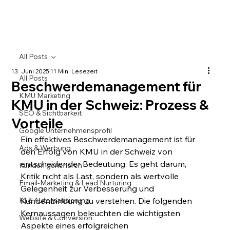
All Posts
13. Juni 2025
11 Min. Lesezeit
All Posts
Beschwerdemanagement für
KMU Marketing
KMU in der Schweiz: Prozess &
SEO & Sichtbarkeit
Vorteile
Google Unternehmensprofil
Ein effektives Beschwerdemanagement ist für 
Ads & Werbung
den Erfolg von KMU in der Schweiz von 
entscheidender Bedeutung. Es geht darum, 
Kunden generieren
Kritik nicht als Last, sondern als wertvolle 
Email-Marketing & Lead Nurturing
Gelegenheit zur Verbesserung und 
KI & Automatisierung
Kundenbindung zu verstehen. Die folgenden 
Kernaussagen beleuchten die wichtigsten 
Website & Conversion
Aspekte eines erfolgreichen 