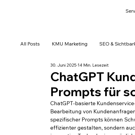
Serv
All Posts
KMU Marketing
SEO & Sichtbark
30. Juni 2025
14 Min. Lesezeit
Email-Marketing & Lead Nurturing
KI & A
ChatGPT Kund
Prompts für s
ChatGPT-basierte Kundenservice-
Bearbeitung von Kundenanfragen e
spezifischer Prompts können Sch
effizienter gestalten, sondern au