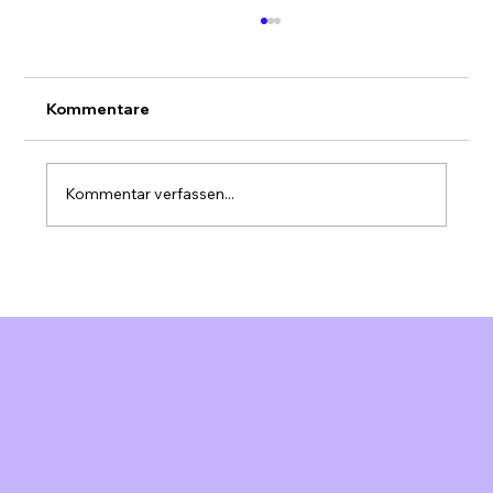
Kommentare
Kommentar verfassen...
Marketing Automation für KMU
Schweiz: Effizienz steigern &
Ressourcen optimieren