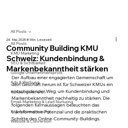
All Posts
24. Mai 2025
8 Min. Lesezeit
All Posts
Community Building KMU
KMU Marketing
Schweiz: Kundenbindung &
SEO & Sichtbarkeit
Markenbekanntheit stärken
Google Unternehmensprofil
Der Aufbau einer engagierten Gemeinschaft um 
Ads & Werbung
dein Geschäft herum ist für Schweizer KMUs ein 
entscheidender Weg, um Kundenbindung und 
Kunden generieren
Markenbekanntheit nachhaltig zu stärken. Die 
Email-Marketing & Lead Nurturing
folgenden Kernaussagen beleuchten das 
KI & Automatisierung
transformative Potenzial und die praktischen 
Schritte des Online-Community-Buildings.
Website & Conversion