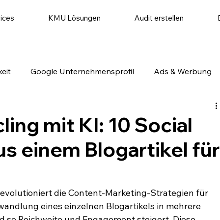
ices
KMU Lösungen
Audit erstellen
eit
Google Unternehmensprofil
Ads & Werbung
utomatisierung
Website & Conversion
Social Medi
ing mit KI: 10 Social
s einem Blogartikel fü
evolutioniert die Content-Marketing-Strategien für 
andlung eines einzelnen Blogartikels in mehrere 
d so Reichweite und Engagement steigert. Diese 