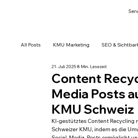
Serv
All Posts
KMU Marketing
SEO & Sichtbark
21. Juli 2025
8 Min. Lesezeit
Email-Marketing & Lead Nurturing
KI & A
Content Recycl
Media Posts au
KMU Schweiz
KI-gestütztes Content Recycling r
Schweizer KMU, indem es die Umw
Social-Media-Posts ermöglicht un