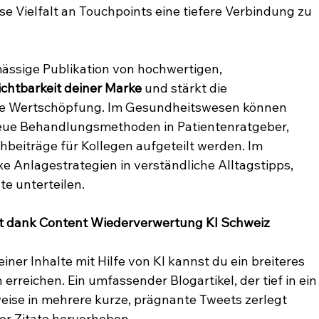
se Vielfalt an Touchpoints eine tiefere Verbindung zu 
mässige Publikation von hochwertigen, 
ichtbarkeit deiner Marke
 und stärkt die 
e Wertschöpfung. Im Gesundheitswesen können 
neue Behandlungsmethoden in Patientenratgeber, 
beiträge für Kollegen aufgeteilt werden. Im 
e Anlagestrategien in verständliche Alltagstipps, 
e unterteilen.
 dank Content Wiederverwertung KI Schweiz
ner Inhalte mit Hilfe von KI kannst du ein breiteres 
rreichen. Ein umfassender Blogartikel, der tief in ein
eise in mehrere kurze, prägnante Tweets zerlegt 
er Zitate hervorheben.