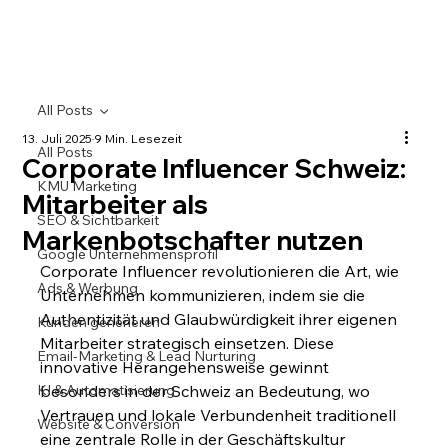
All Posts
13. Juli 2025
9 Min. Lesezeit
All Posts
Corporate Influencer Schweiz:
KMU Marketing
Mitarbeiter als
SEO & Sichtbarkeit
Markenbotschafter nutzen
Google Unternehmensprofil
Corporate Influencer revolutionieren die Art, wie 
Ads & Werbung
Unternehmen kommunizieren, indem sie die 
Authentizität und Glaubwürdigkeit ihrer eigenen 
Kunden generieren
Mitarbeiter strategisch einsetzen. Diese 
Email-Marketing & Lead Nurturing
innovative Herangehensweise gewinnt 
KI & Automatisierung
besonders in der Schweiz an Bedeutung, wo 
Vertrauen und lokale Verbundenheit traditionell 
Website & Conversion
eine zentrale Rolle in der Geschäftskultur 