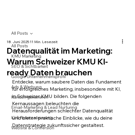
All Posts
18. Juni 2025
11 Min. Lesezeit
All Posts
Datenqualität im Marketing:
KMU Marketing
Warum Schweizer KMU KI-
SEO & Sichtbarkeit
ready Daten brauchen
Google Unternehmensprofil
Entdecke, warum saubere Daten das Fundament 
Ads & Werbung
für erfolgreiches Marketing, insbesondere mit KI, 
in Schweizer KMU bilden. Die folgenden 
Kunden generieren
Kernaussagen beleuchten die 
Email-Marketing & Lead Nurturing
Herausforderungen schlechter Datenqualität 
KI & Automatisierung
und bieten praktische Einblicke, wie du deine 
Datenstrategie zukunftssicher gestaltest.
Website & Conversion