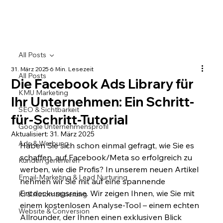
All Posts
31. März 2025
6 Min. Lesezeit
All Posts
Die Facebook Ads Library für
KMU Marketing
Ihr Unternehmen: Ein Schritt-
SEO & Sichtbarkeit
für-Schritt-Tutorial
Google Unternehmensprofil
Aktualisiert:
31. März 2025
Ads & Werbung
Haben Sie sich schon einmal gefragt, wie Sie es 
schaffen, auf Facebook/Meta so erfolgreich zu 
Kunden generieren
werben, wie die Profis? In unserem neuen Artikel 
Email-Marketing & Lead Nurturing
nehmen wir Sie mit auf eine spannende 
Entdeckungsreise. Wir zeigen Ihnen, wie Sie mit 
KI & Automatisierung
einem kostenlosen Analyse-Tool – einem echten 
Website & Conversion
Allrounder, der Ihnen einen exklusiven Blick 