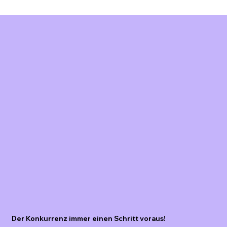
Schweiz: Effizienz steigern &
Ressourcen optimieren
Der Konkurrenz immer einen Schritt voraus!