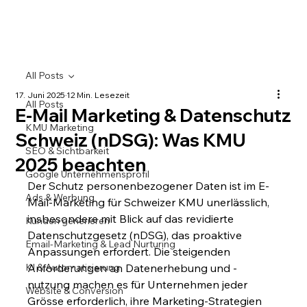
All Posts
17. Juni 2025
12 Min. Lesezeit
All Posts
E-Mail Marketing & Datenschutz
KMU Marketing
Schweiz (nDSG): Was KMU
SEO & Sichtbarkeit
2025 beachten
Google Unternehmensprofil
Der Schutz personenbezogener Daten ist im E-
Ads & Werbung
Mail-Marketing für Schweizer KMU unerlässlich, 
insbesondere mit Blick auf das revidierte 
Kunden generieren
Datenschutzgesetz (nDSG), das proaktive 
Email-Marketing & Lead Nurturing
Anpassungen erfordert. Die steigenden 
KI & Automatisierung
Anforderungen an Datenerhebung und -
nutzung machen es für Unternehmen jeder 
Website & Conversion
Grösse erforderlich, ihre Marketing-Strategien 