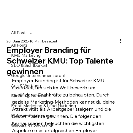
All Posts
20. Juni 2025
10 Min. Lesezeit
All Posts
Employer Branding für
KMU Marketing
Schweizer KMU: Top Talente
SEO & Sichtbarkeit
gewinnen
Google Unternehmensprofil
Employer Branding ist für Schweizer KMU 
Ads & Werbung
essenziell, um sich im Wettbewerb um 
qualifizierte Fachkräfte zu behaupten. Durch 
Kunden generieren
gezielte Marketing-Methoden kannst du deine 
Email-Marketing & Lead Nurturing
Attraktivität als Arbeitgeber steigern und die 
KI & Automatisierung
besten Talente gewinnen. Die folgenden 
Kernaussagen beleuchten die wichtigsten 
Website & Conversion
Aspekte eines erfolgreichen Employer 