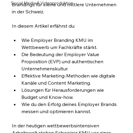
Social Media & Videoproduktion
Brandings für kleine und mittlere Unternehmen 
in der Schweiz.
In diesem Artikel erfährst du:
Wie Employer Branding KMU im 
Wettbewerb um Fachkräfte stärkt.
Die Bedeutung der Employer Value 
Proposition (EVP) und authentischen 
Unternehmenskultur.
Effektive Marketing-Methoden wie digitale 
Kanäle und Content Marketing.
Lösungen für Herausforderungen wie 
Budget und Know-how.
Wie du den Erfolg deines Employer Brands 
messen und optimieren kannst.
In der heutigen wettbewerbsintensiven 
Arbeitswelt stehen Schweizer KMU vor einer 