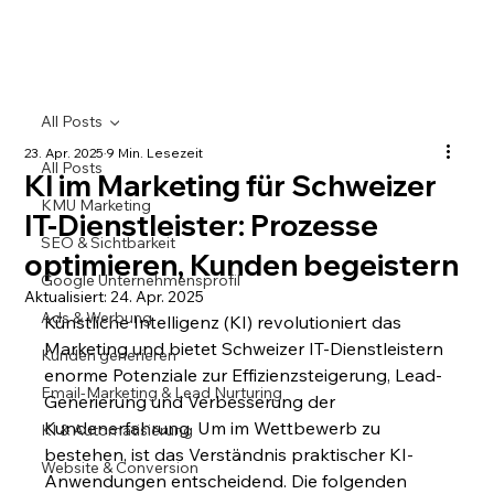
All Posts
23. Apr. 2025
9 Min. Lesezeit
All Posts
KI im Marketing für Schweizer
KMU Marketing
IT-Dienstleister: Prozesse
SEO & Sichtbarkeit
optimieren, Kunden begeistern
Google Unternehmensprofil
Aktualisiert:
24. Apr. 2025
Ads & Werbung
Künstliche Intelligenz (KI) revolutioniert das 
Marketing und bietet Schweizer IT-Dienstleistern 
Kunden generieren
enorme Potenziale zur Effizienzsteigerung, Lead-
Email-Marketing & Lead Nurturing
Generierung und Verbesserung der 
Kundenerfahrung. Um im Wettbewerb zu 
KI & Automatisierung
bestehen, ist das Verständnis praktischer KI-
Website & Conversion
Anwendungen entscheidend. Die folgenden 