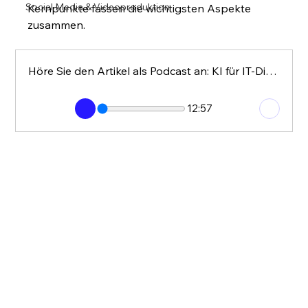
Social Media & Videoproduktion
Kernpunkte fassen die wichtigsten Aspekte 
zusammen.
Höre Sie den Artikel als Podcast an: KI für IT-Dienstleiter Marketing
12:57