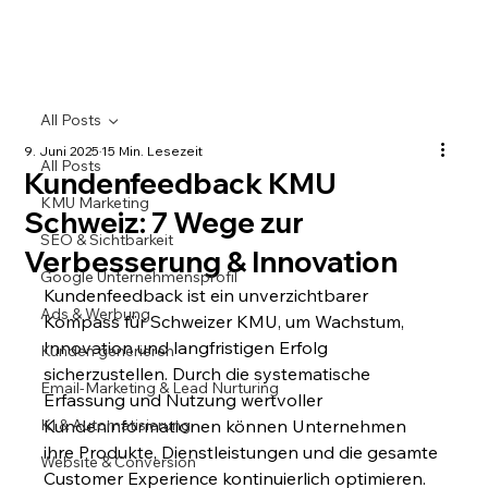
All Posts
9. Juni 2025
15 Min. Lesezeit
All Posts
Kundenfeedback KMU
KMU Marketing
Schweiz: 7 Wege zur
SEO & Sichtbarkeit
Verbesserung & Innovation
Google Unternehmensprofil
Kundenfeedback ist ein unverzichtbarer 
Ads & Werbung
Kompass für Schweizer KMU, um Wachstum, 
Innovation und langfristigen Erfolg 
Kunden generieren
sicherzustellen. Durch die systematische 
Email-Marketing & Lead Nurturing
Erfassung und Nutzung wertvoller 
KI & Automatisierung
Kundeninformationen können Unternehmen 
ihre Produkte, Dienstleistungen und die gesamte 
Website & Conversion
Customer Experience kontinuierlich optimieren. 