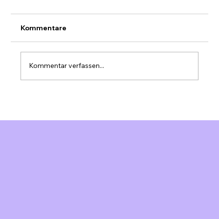
Kommentare
Kommentar verfassen...
Marktanalysen mit KI: Schweizer KMU
effizienter analysieren