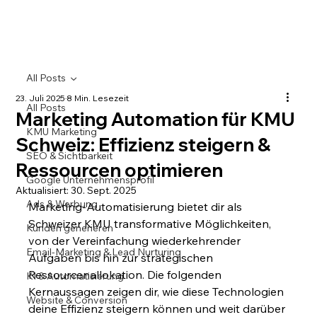
All Posts
23. Juli 2025
8 Min. Lesezeit
All Posts
Marketing Automation für KMU
KMU Marketing
Schweiz: Effizienz steigern &
SEO & Sichtbarkeit
Ressourcen optimieren
Google Unternehmensprofil
Aktualisiert:
30. Sept. 2025
Ads & Werbung
Marketing-Automatisierung bietet dir als 
Schweizer KMU transformative Möglichkeiten, 
Kunden generieren
von der Vereinfachung wiederkehrender 
Email-Marketing & Lead Nurturing
Aufgaben bis hin zur strategischen 
Ressourcenallokation. Die folgenden 
KI & Automatisierung
Kernaussagen zeigen dir, wie diese Technologien 
Website & Conversion
deine Effizienz steigern können und weit darüber 