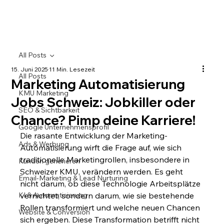
All Posts
15. Juni 2025
11 Min. Lesezeit
All Posts
Marketing Automatisierung
KMU Marketing
Jobs Schweiz: Jobkiller oder
SEO & Sichtbarkeit
Chance? Pimp deine Karriere!
Google Unternehmensprofil
Die rasante Entwicklung der Marketing-
Ads & Werbung
Automatisierung wirft die Frage auf, wie sich 
traditionelle Marketingrollen, insbesondere in 
Kunden generieren
Schweizer KMU, verändern werden. Es geht 
Email-Marketing & Lead Nurturing
nicht darum, ob diese Technologie Arbeitsplätze 
KI & Automatisierung
vernichtet, sondern darum, wie sie bestehende 
Rollen transformiert und welche neuen Chancen 
Website & Conversion
sich ergeben. Diese Transformation betrifft nicht 