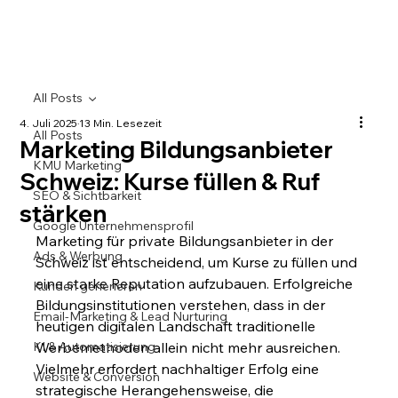
All Posts
4. Juli 2025
13 Min. Lesezeit
All Posts
Marketing Bildungsanbieter
KMU Marketing
Schweiz: Kurse füllen & Ruf
SEO & Sichtbarkeit
stärken
Google Unternehmensprofil
Marketing für private Bildungsanbieter in der 
Ads & Werbung
Schweiz ist entscheidend, um Kurse zu füllen und 
eine starke Reputation aufzubauen. Erfolgreiche 
Kunden generieren
Bildungsinstitutionen verstehen, dass in der 
Email-Marketing & Lead Nurturing
heutigen digitalen Landschaft traditionelle 
KI & Automatisierung
Werbemethoden allein nicht mehr ausreichen. 
Vielmehr erfordert nachhaltiger Erfolg eine 
Website & Conversion
strategische Herangehensweise, die 