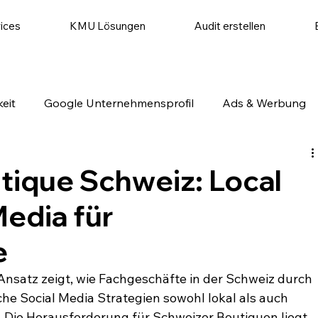
ices
KMU Lösungen
Audit erstellen
eit
Google Unternehmensprofil
Ads & Werbung
utomatisierung
Website & Conversion
Social Medi
tique Schweiz: Local
edia für
e
Ansatz zeigt, wie Fachgeschäfte in der Schweiz durch 
he Social Media Strategien sowohl lokal als auch 
. Die Herausforderung für Schweizer Boutiquen liegt 