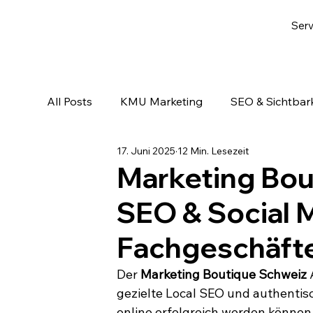
Serv
All Posts
KMU Marketing
SEO & Sichtbark
17. Juni 2025
12 Min. Lesezeit
Email-Marketing & Lead Nurturing
KI & A
Marketing Bou
SEO & Social M
Fachgeschäft
Der 
Marketing Boutique Schweiz
 
gezielte Local SEO und authentisc
online erfolgreich werden können