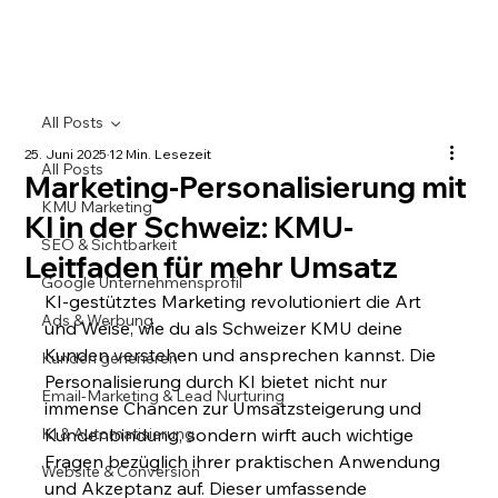
All Posts
25. Juni 2025
12 Min. Lesezeit
All Posts
Marketing-Personalisierung mit
KMU Marketing
KI in der Schweiz: KMU-
SEO & Sichtbarkeit
Leitfaden für mehr Umsatz
Google Unternehmensprofil
KI-gestütztes Marketing revolutioniert die Art 
Ads & Werbung
und Weise, wie du als Schweizer KMU deine 
Kunden verstehen und ansprechen kannst. Die 
Kunden generieren
Personalisierung durch KI bietet nicht nur 
Email-Marketing & Lead Nurturing
immense Chancen zur Umsatzsteigerung und 
KI & Automatisierung
Kundenbindung, sondern wirft auch wichtige 
Fragen bezüglich ihrer praktischen Anwendung 
Website & Conversion
und Akzeptanz auf. Dieser umfassende 