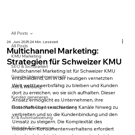
All Posts
24. Juni 2025
24 Min. Lesezeit
All Posts
Multichannel Marketing:
KMU Marketing
Strategien für Schweizer KMU
SEO & Sichtbarkeit
Multichannel Marketing ist für Schweizer KMU 
Google Unternehmensprofil
entscheidend, um in der heutigen vernetzten 
Welt wettbewerbsfähig zu bleiben und Kunden 
Ads & Werbung
dort zu erreichen, wo sie sich aufhalten. Dieser 
Kunden generieren
Ansatz ermöglicht es Unternehmen, ihre 
Botschaft über verschiedene Kanäle hinweg zu 
Email-Marketing & Lead Nurturing
verbreiten und so die Kundenbindung und den 
KI & Automatisierung
Umsatz zu steigern. Die Komplexität des 
Website & Conversion
modernen Konsumentenverhaltens erfordert 