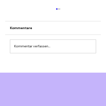
Kommentare
Kommentar verfassen...
Marketing Automation für KMU
Schweiz: Effizienz steigern &
Ressourcen optimieren