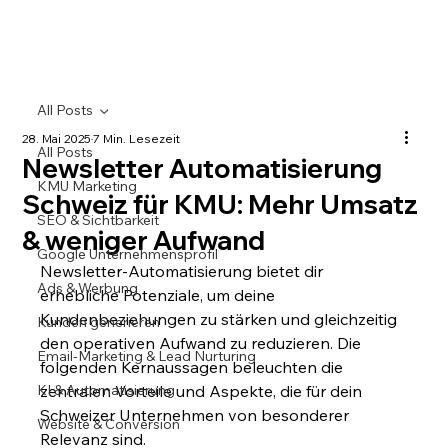
All Posts
28. Mai 2025
7 Min. Lesezeit
All Posts
Newsletter Automatisierung
KMU Marketing
Schweiz für KMU: Mehr Umsatz
SEO & Sichtbarkeit
& weniger Aufwand
Google Unternehmensprofil
Newsletter-Automatisierung bietet dir 
Ads & Werbung
erhebliche Potenziale, um deine 
Kundenbeziehungen zu stärken und gleichzeitig 
Kunden generieren
den operativen Aufwand zu reduzieren. Die 
Email-Marketing & Lead Nurturing
folgenden Kernaussagen beleuchten die 
KI & Automatisierung
zentralen Vorteile und Aspekte, die für dein 
Schweizer Unternehmen von besonderer 
Website & Conversion
Relevanz sind.