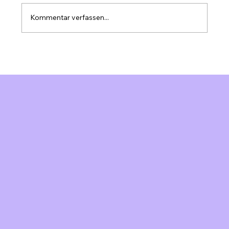
Kommentar verfassen...
Marketing Automation für KMU
Schweiz: Effizienz steigern &
Ressourcen optimieren