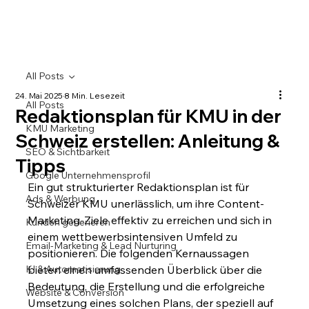
All Posts
24. Mai 2025
8 Min. Lesezeit
All Posts
Redaktionsplan für KMU in der
KMU Marketing
Schweiz erstellen: Anleitung &
SEO & Sichtbarkeit
Tipps
Google Unternehmensprofil
Ein gut strukturierter Redaktionsplan ist für 
Ads & Werbung
Schweizer KMU unerlässlich, um ihre Content-
Marketing-Ziele effektiv zu erreichen und sich in 
Kunden generieren
einem wettbewerbsintensiven Umfeld zu 
Email-Marketing & Lead Nurturing
positionieren. Die folgenden Kernaussagen 
KI & Automatisierung
bieten einen umfassenden Überblick über die 
Bedeutung, die Erstellung und die erfolgreiche 
Website & Conversion
Umsetzung eines solchen Plans, der speziell auf 