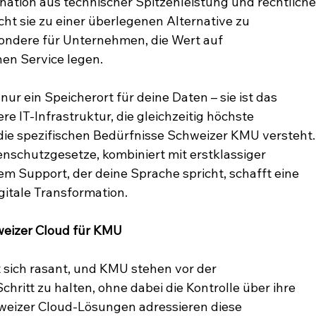
ation aus technischer Spitzenleistung und rechtliche
ht sie zu einer überlegenen Alternative zu 
sondere für Unternehmen, die Wert auf 
en Service legen.
nur ein Speicherort für deine Daten – sie ist das 
e IT-Infrastruktur, die gleichzeitig höchste 
 die spezifischen Bedürfnisse Schweizer KMU versteht.
tenschutzgesetze, kombiniert mit erstklassiger 
em Support, der deine Sprache spricht, schafft eine 
gitale Transformation.
weizer Cloud für KMU
t sich rasant, und KMU stehen vor der 
hritt zu halten, ohne dabei die Kontrolle über ihre 
hweizer Cloud-Lösungen adressieren diese 