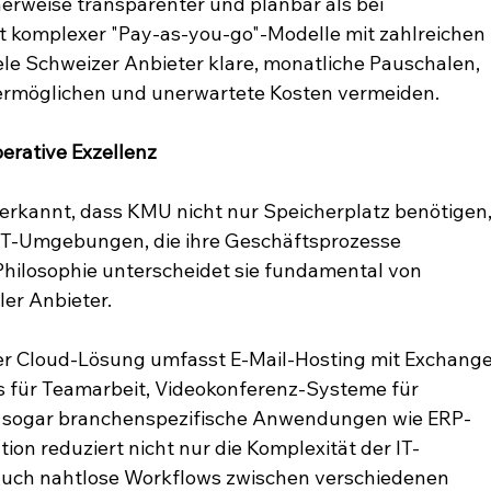
erweise transparenter und planbar als bei 
tt komplexer "Pay-as-you-go"-Modelle mit zahlreichen 
le Schweizer Anbieter klare, monatliche Pauschalen, 
ermöglichen und unerwartete Kosten vermeiden.
erative Exzellenz
rkannt, dass KMU nicht nur Speicherplatz benötigen,
e IT-Umgebungen, die ihre Geschäftsprozesse 
Philosophie unterscheidet sie fundamental von 
er Anbieter.
zer Cloud-Lösung umfasst E-Mail-Hosting mit Exchang
ls für Teamarbeit, Videokonferenz-Systeme für 
 sogar branchenspezifische Anwendungen wie ERP- 
on reduziert nicht nur die Komplexität der IT-
auch nahtlose Workflows zwischen verschiedenen 