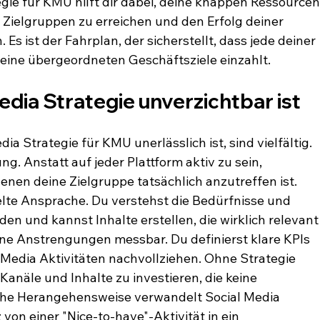
egie für KMU hilft dir dabei, deine knappen Ressourcen
n Zielgruppen zu erreichen und den Erfolg deiner 
ist der Fahrplan, der sicherstellt, dass jede deiner 
deine übergeordneten Geschäftsziele einzahlt.
dia Strategie unverzichtbar ist
a Strategie für KMU unerlässlich ist, sind vielfältig. 
ung. Anstatt auf jeder Plattform aktiv zu sein, 
 denen deine Zielgruppe tatsächlich anzutreffen ist. 
elte Ansprache. Du verstehst die Bedürfnisse und 
en und kannst Inhalte erstellen, die wirklich relevant
deine Anstrengungen messbar. Du definierst klare KPIs 
 Media Aktivitäten nachvollziehen. Ohne Strategie 
 Kanäle und Inhalte zu investieren, die keine 
ische Herangehensweise verwandelt Social Media 
von einer "Nice-to-have"-Aktivität in ein 