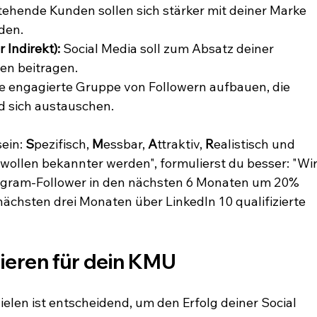
tehende Kunden sollen sich stärker mit deiner Marke 
rden.
 Indirekt):
 Social Media soll zum Absatz deiner 
en beitragen.
ne engagierte Gruppe von Followern aufbauen, die 
d sich austauschen.
ein: 
S
pezifisch, 
M
essbar, 
A
ttraktiv, 
R
ealistisch und 
 wollen bekannter werden", formulierst du besser: "Wir
agram-Follower in den nächsten 6 Monaten um 20% 
nächsten drei Monaten über LinkedIn 10 qualifizierte 
ieren für dein KMU
len ist entscheidend, um den Erfolg deiner Social 