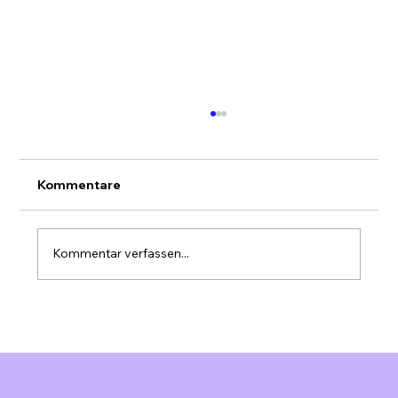
Kommentare
Kommentar verfassen...
Marketing Automation für KMU
Schweiz: Effizienz steigern &
Ressourcen optimieren