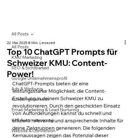
All Posts
22. Mai 2025
8 Min. Lesezeit
All Posts
Top 10 ChatGPT Prompts für
KMU Marketing
Schweizer KMU: Content-
SEO & Sichtbarkeit
Power!
Google Unternehmensprofil
ChatGPT-Prompts bieten dir eine 
Ads & Werbung
leistungsstarke Möglichkeit, die Content-
Erstellung in deinem Schweizer KMU zu 
Kunden generieren
revolutionieren. Durch den geschickten Einsatz 
Email-Marketing & Lead Nurturing
von Aufforderungen kannst du schnell und 
KI & Automatisierung
effizient relevante und ansprechende Inhalte für 
deine Zielgruppen generieren. Die folgenden 
Website & Conversion
Kernaussagen zeigen das Potenzial dieser 