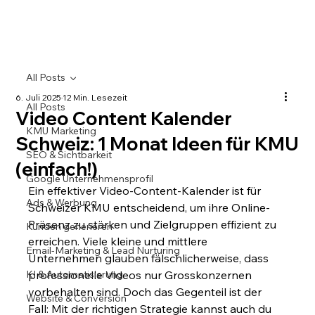
All Posts
6. Juli 2025
12 Min. Lesezeit
All Posts
Video Content Kalender
KMU Marketing
Schweiz: 1 Monat Ideen für KMU
SEO & Sichtbarkeit
(einfach!)
Google Unternehmensprofil
Ein effektiver Video-Content-Kalender ist für 
Ads & Werbung
Schweizer KMU entscheidend, um ihre Online-
Präsenz zu stärken und Zielgruppen effizient zu 
Kunden generieren
erreichen. Viele kleine und mittlere 
Email-Marketing & Lead Nurturing
Unternehmen glauben fälschlicherweise, dass 
KI & Automatisierung
professionelle Videos nur Grosskonzernen 
vorbehalten sind. Doch das Gegenteil ist der 
Website & Conversion
Fall: Mit der richtigen Strategie kannst auch du 