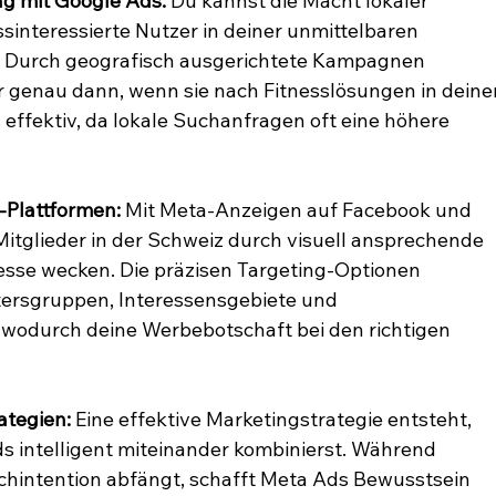
g mit Google Ads:
 Du kannst die Macht lokaler 
interessierte Nutzer in deiner unmittelbaren 
 Durch geografisch ausgerichtete Kampagnen 
er genau dann, wenn sie nach Fitnesslösungen in deiner
 effektiv, da lokale Suchanfragen oft eine höhere 
-Plattformen:
 Mit Meta-Anzeigen auf Facebook und 
itglieder in der Schweiz durch visuell ansprechende 
resse wecken. Die präzisen Targeting-Optionen 
ltersgruppen, Interessensgebiete und 
wodurch deine Werbebotschaft bei den richtigen 
ategien:
 Eine effektive Marketingstrategie entsteht, 
 intelligent miteinander kombinierst. Während 
chintention abfängt, schafft Meta Ads Bewusstsein 