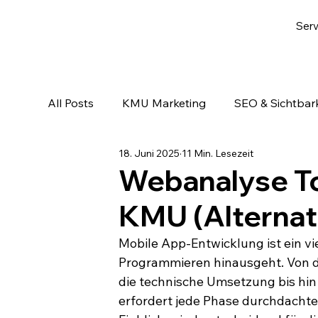
Serv
All Posts
KMU Marketing
SEO & Sichtbark
18. Juni 2025
11 Min. Lesezeit
Email-Marketing & Lead Nurturing
KI & A
Webanalyse To
KMU (Alternat
Mobile App-Entwicklung ist ein vie
Programmieren hinausgeht. Von de
die technische Umsetzung bis hin
erfordert jede Phase durchdachte