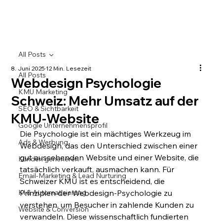
All Posts
8. Juni 2025
12 Min. Lesezeit
All Posts
Webdesign Psychologie
KMU Marketing
Schweiz: Mehr Umsatz auf der
SEO & Sichtbarkeit
KMU-Website
Google Unternehmensprofil
Die Psychologie ist ein mächtiges Werkzeug im 
Ads & Werbung
Webdesign, das den Unterschied zwischen einer 
gut aussehenden Website und einer Website, die 
Kunden generieren
tatsächlich verkauft, ausmachen kann. Für 
Email-Marketing & Lead Nurturing
Schweizer KMU ist es entscheidend, die 
KI & Automatisierung
Prinzipien der Webdesign-Psychologie zu 
verstehen, um Besucher in zahlende Kunden zu 
Website & Conversion
verwandeln. Diese wissenschaftlich fundierten 