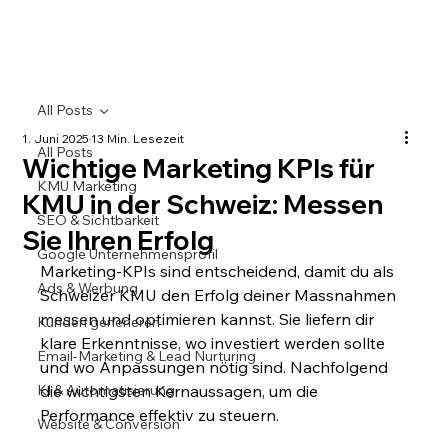
All Posts
1. Juni 2025
13 Min. Lesezeit
All Posts
Wichtige Marketing KPIs für
KMU Marketing
KMU in der Schweiz: Messen
SEO & Sichtbarkeit
Sie Ihren Erfolg
Google Unternehmensprofil
Marketing-KPIs sind entscheidend, damit du als 
Ads & Werbung
Schweizer KMU den Erfolg deiner Massnahmen 
messen und optimieren kannst. Sie liefern dir 
Kunden generieren
klare Erkenntnisse, wo investiert werden sollte 
Email-Marketing & Lead Nurturing
und wo Anpassungen nötig sind. Nachfolgend 
KI & Automatisierung
die wichtigsten Kernaussagen, um die 
Performance effektiv zu steuern.
Website & Conversion