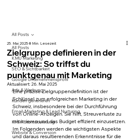
All Posts
25. Mai 2025
8 Min. Lesezeit
All Posts
Zielgruppe definieren in der
KMU Marketing
Schweiz: So triffst du
SEO & Sichtbarkeit
punktgenau mit Marketing
Google Unternehmensprofil
Aktualisiert:
26. Mai 2025
Ads & Werbung
Eine präzise Zielgruppendefinition ist der 
Schlüssel zum erfolgreichen Marketing in der 
Kunden generieren
Schweiz, insbesondere bei der Durchführung 
Email-Marketing & Lead Nurturing
von Online-Anzeigen. Sie hilft, Streuverluste zu 
minimieren und das Budget effizient einzusetzen. 
KI & Automatisierung
Im Folgenden werden die wichtigsten Aspekte 
Website & Conversion
und daraus resultierenden Erkenntnisse für die 