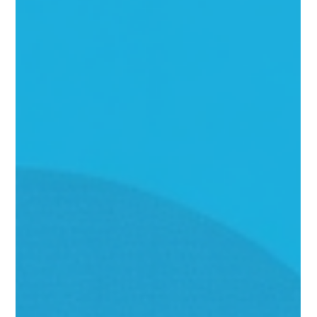
Restaurant Marketing
Schweiz: Online Gäste
gewinnen & Umsatz
steigern