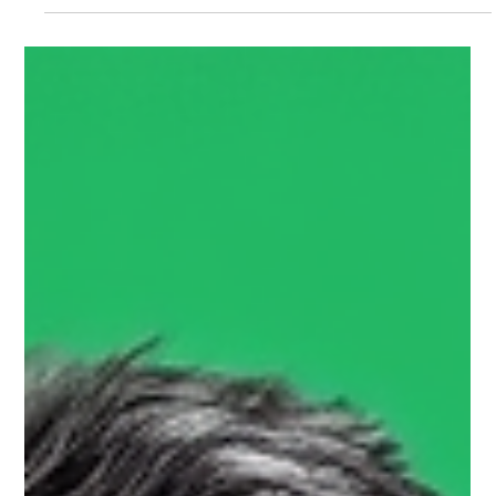
KMU MARKETING
Reputationsmanageme
nt für KMU Schweiz:
Bewertungen gekonnt
nutzen