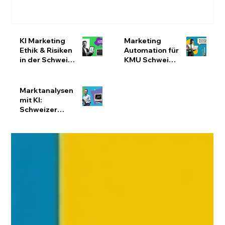
KI Marketing
Marketing
Ethik & Risiken
Automation für
in der Schweiz:
KMU Schweiz:
nDSG-konform
Effizienz
bleiben
steigern &
Ressourcen
Marktanalysen
optimieren
mit KI:
Schweizer
KMU
effizienter
analysieren