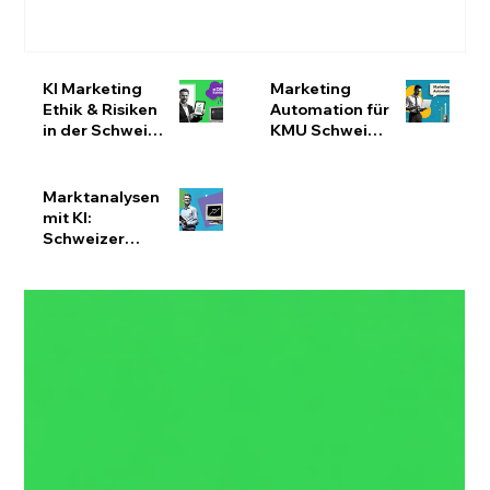
KI Marketing
Marketing
Ethik & Risiken
Automation für
in der Schweiz:
KMU Schweiz:
nDSG-konform
Effizienz
bleiben
steigern &
Ressourcen
Marktanalysen
optimieren
mit KI:
Schweizer
KMU
effizienter
analysieren