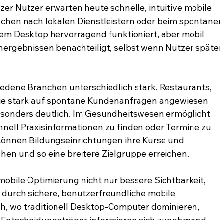
er Nutzer erwarten heute schnelle, intuitive mobile 
chen nach lokalen Dienstleistern oder beim spontane
dem Desktop hervorragend funktioniert, aber mobil 
hergebnissen benachteiligt, selbst wenn Nutzer später
iedene Branchen unterschiedlich stark. Restaurants, 
 die stark auf spontane Kundenanfragen angewiesen 
esonders deutlich. Im Gesundheitswesen ermöglicht 
hnell Praxisinformationen zu finden oder Termine zu 
können Bildungseinrichtungen ihre Kurse und 
n und so eine breitere Zielgruppe erreichen.
mobile Optimierung nicht nur bessere Sichtbarkeit, 
durch sichere, benutzerfreundliche mobile 
ch, wo traditionell Desktop-Computer dominieren, 
 – Entscheidungsträger informieren sich zunehmend 