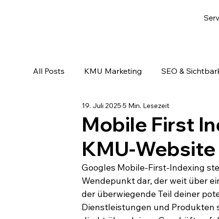
Serv
All Posts
KMU Marketing
SEO & Sichtbark
19. Juli 2025
5 Min. Lesezeit
Email-Marketing & Lead Nurturing
KI & A
Mobile First In
KMU-Website b
Googles Mobile-First-Indexing st
Wendepunkt dar, der weit über ei
der überwiegende Teil deiner pot
Dienstleistungen und Produkten s