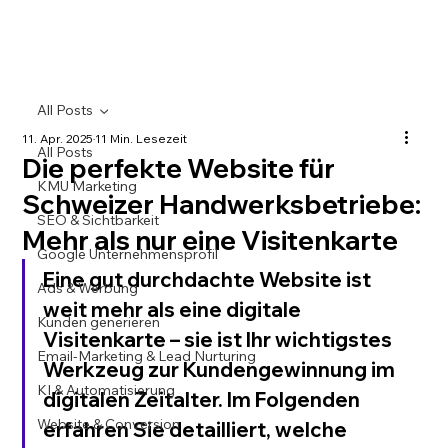
All Posts
11. Apr. 2025
11 Min. Lesezeit
All Posts
Die perfekte Website für
KMU Marketing
Schweizer Handwerksbetriebe:
SEO & Sichtbarkeit
Mehr als nur eine Visitenkarte
Google Unternehmensprofil
Eine gut durchdachte Website ist 
Ads & Werbung
weit mehr als eine digitale 
Kunden generieren
Visitenkarte – sie ist Ihr wichtigstes 
Email-Marketing & Lead Nurturing
Werkzeug zur Kundengewinnung im 
KI & Automatisierung
digitalen Zeitalter. Im Folgenden 
Website & Conversion
erfahren Sie detailliert, welche 