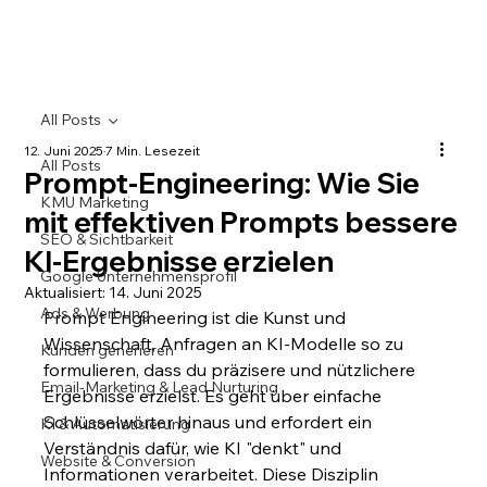
All Posts
12. Juni 2025
7 Min. Lesezeit
All Posts
Prompt-Engineering: Wie Sie
KMU Marketing
mit effektiven Prompts bessere
SEO & Sichtbarkeit
KI-Ergebnisse erzielen
Google Unternehmensprofil
Aktualisiert:
14. Juni 2025
Ads & Werbung
Prompt Engineering ist die Kunst und 
Wissenschaft, Anfragen an KI-Modelle so zu 
Kunden generieren
formulieren, dass du präzisere und nützlichere 
Email-Marketing & Lead Nurturing
Ergebnisse erzielst. Es geht über einfache 
Schlüsselwörter hinaus und erfordert ein 
KI & Automatisierung
Verständnis dafür, wie KI "denkt" und 
Website & Conversion
Informationen verarbeitet. Diese Disziplin 