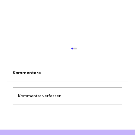
Kommentare
Kommentar verfassen...
Marketing Automation für KMU
Schweiz: Effizienz steigern &
Ressourcen optimieren