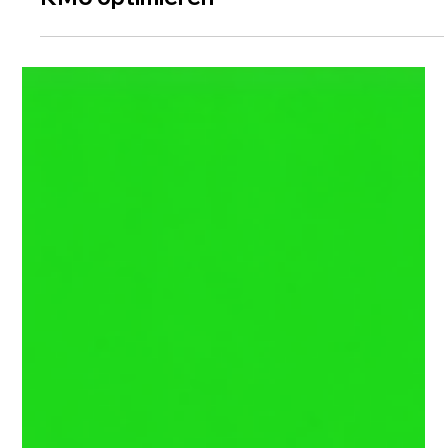
KMU MARKETING
A/B Testing Schweiz:
Conversion Rate für
KMU optimieren