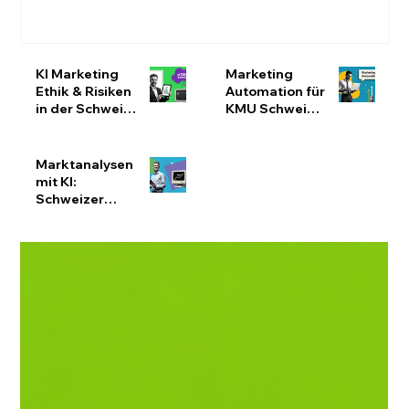
KI Marketing
Marketing
Ethik & Risiken
Automation für
in der Schweiz:
KMU Schweiz:
nDSG-konform
Effizienz
bleiben
steigern &
Ressourcen
Marktanalysen
optimieren
mit KI:
Schweizer
KMU
effizienter
analysieren