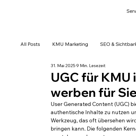
Serv
All Posts
KMU Marketing
SEO & Sichtbark
31. Mai 2025
9 Min. Lesezeit
Email-Marketing & Lead Nurturing
KI & A
UGC für KMU i
werben für Si
User Generated Content (UGC) bie
authentische Inhalte zu nutzen un
Werkzeug, das oft übersehen wird
bringen kann. Die folgenden Kern