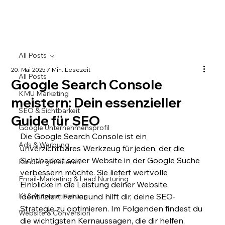
All Posts
20. Mai 2025
7 Min. Lesezeit
All Posts
Google Search Console
KMU Marketing
meistern: Dein essenzieller
SEO & Sichtbarkeit
Guide für SEO
Google Unternehmensprofil
Die Google Search Console ist ein 
Ads & Werbung
unverzichtbares Werkzeug für jeden, der die 
Sichtbarkeit seiner Website in der Google Suche 
Kunden generieren
verbessern möchte. Sie liefert wertvolle 
Email-Marketing & Lead Nurturing
Einblicke in die Leistung deiner Website, 
KI & Automatisierung
identifiziert Fehler und hilft dir, deine SEO-
Strategie zu optimieren. Im Folgenden findest du 
Website & Conversion
die wichtigsten Kernaussagen, die dir helfen, 