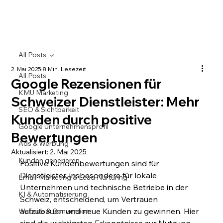
All Posts
2. Mai 2025
8 Min. Lesezeit
All Posts
Google Rezensionen für
KMU Marketing
Schweizer Dienstleister: Mehr
SEO & Sichtbarkeit
Kunden durch positive
Google Unternehmensprofil
Bewertungen
Ads & Werbung
Aktualisiert:
2. Mai 2025
Kunden generieren
Positive Kundenbewertungen sind für 
Dienstleister, insbesondere für lokale 
Email-Marketing & Lead Nurturing
Unternehmen und technische Betriebe in der 
KI & Automatisierung
Schweiz, entscheidend, um Vertrauen 
aufzubauen und neue Kunden zu gewinnen. Hier 
Website & Conversion
sind die wichtigsten Erkenntnisse zur Nutzung 