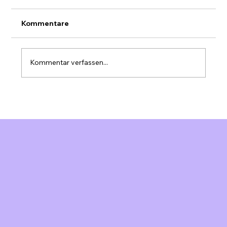
Kommentare
Kommentar verfassen...
Google Business Profile Schweiz:
Lokale Sichtbarkeit für KMU
optimieren