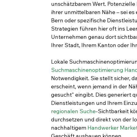
unschätzbarem Wert. Potenzielle
ihrer unmittelbaren Nähe – sei es 
Bern oder spezifische Dienstlei
Strategien führen hier oft ins Lee
Unternehmen genau dort sichtbar
Ihrer Stadt, Ihrem Kanton oder Ih
Lokale Suchmaschinenoptimierun
Suchmaschinenoptimierung Han
Notwendigkeit. Sie stellt sicher, 
erscheint, wenn jemand in der Näh
gesucht" eingibt. Dies generiert q
Dienstleistungen und Ihrem Einzug
regionalen Suche
-Sichtbarkeit k
durchsetzen und direkt von der lok
nachhaltigem 
Handwerker Market
Geschäft ausbauen können.