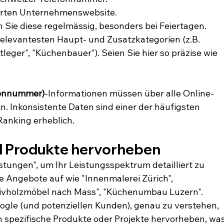
mierten Unternehmenswebsite.
n Sie diese regelmässig, besonders bei Feiertagen.
relevantesten Haupt- und Zusatzkategorien (z.B. 
ttleger", "Küchenbauer"). Seien Sie hier so präzise wie 
fonnummer)
-Informationen müssen über alle Online-
in. Inkonsistente Daten sind einer der häufigsten 
Ranking erheblich.
d Produkte hervorheben
stungen", um Ihr Leistungsspektrum detailliert zu 
he Angebote auf wie "Innenmalerei Zürich", 
ivholzmöbel nach Mass", "Küchenumbau Luzern". 
Google (und potenziellen Kunden), genau zu verstehen, 
h spezifische Produkte oder Projekte hervorheben, was