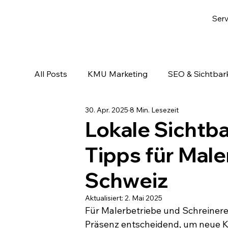
Serv
All Posts
KMU Marketing
SEO & Sichtbark
30. Apr. 2025
8 Min. Lesezeit
Email-Marketing & Lead Nurturing
KI & A
Lokale Sichtba
Tipps für Male
Schweiz
Aktualisiert:
2. Mai 2025
Für Malerbetriebe und Schreinerei
Präsenz entscheidend, um neue Ku