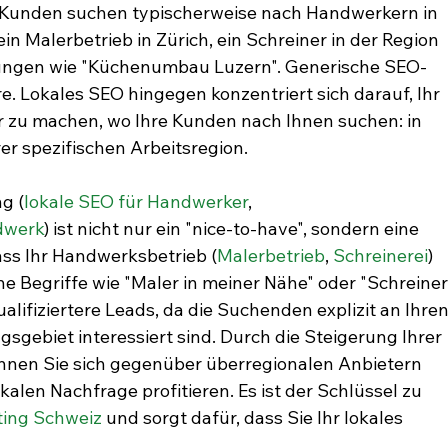
 Kunden suchen typischerweise nach Handwerkern in 
ein Malerbetrieb in Zürich, ein Schreiner in der Region 
stungen wie "Küchenumbau Luzern". Generische SEO-
re. Lokales SEO hingegen konzentriert sich darauf, Ihr 
 zu machen, wo Ihre Kunden nach Ihnen suchen: in 
rer spezifischen Arbeitsregion.
g (
lokale SEO für Handwerker
, 
dwerk
) ist nicht nur ein "nice-to-have", sondern eine 
dass Ihr Handwerksbetrieb (
Malerbetrieb
, 
Schreinerei
) 
e Begriffe wie "Maler in meiner Nähe" oder "Schreiner
ualifiziertere Leads, da die Suchenden explizit an Ihren
sgebiet interessiert sind. Durch die Steigerung Ihrer 
önnen Sie sich gegenüber überregionalen Anbietern 
alen Nachfrage profitieren. Es ist der Schlüssel zu 
ing Schweiz
 und sorgt dafür, dass Sie Ihr lokales 