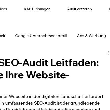
ices
KMU Lösungen
Audit erstellen
eit
Google Unternehmensprofil
Ads & Werbung
utomatisierung
Website & Conversion
Social Medi
EO-Audit Leitfaden:
e Ihre Website-
ner Webseite in der digitalen Landschaft erfordert 
ein umfassendes SEO-Audit ist der grundlegende 
f die Durchführung effektiver Audits eingehen und 