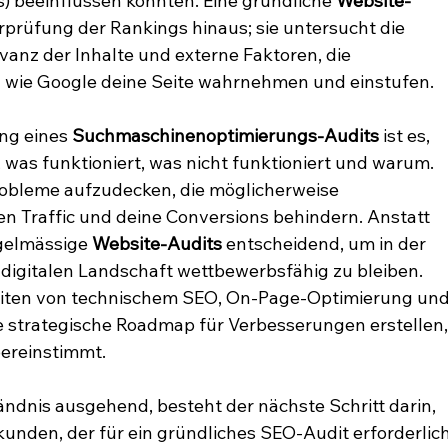
) beeinflussen könnten. Eine gründliche 
Website-
rprüfung der Rankings hinaus; sie untersucht die 
anz der Inhalte und externe Faktoren, die 
 wie Google deine Seite wahrnehmen und einstufen.
ng eines 
Suchmaschinenoptimierungs-Audits
 ist es, 
, was funktioniert, was nicht funktioniert und warum. 
Probleme aufzudecken, die möglicherweise 
en Traffic und deine Conversions behindern. Anstatt 
egelmässige 
Website-Audits
 entscheidend, um in der 
 digitalen Landschaft wettbewerbsfähig zu bleiben. 
eiten von technischem SEO, On-Page-Optimierung und
 strategische Roadmap für Verbesserungen erstellen,
bereinstimmt.
dnis ausgehend, besteht der nächste Schritt darin, 
unden, der für ein gründliches SEO-Audit erforderlich