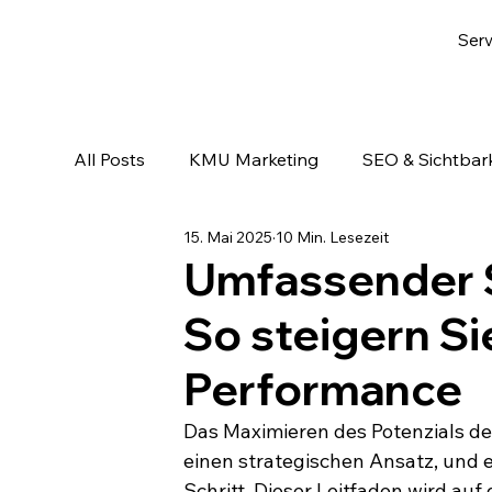
Serv
All Posts
KMU Marketing
SEO & Sichtbark
15. Mai 2025
10 Min. Lesezeit
Email-Marketing & Lead Nurturing
KI & A
Umfassender S
So steigern Si
Performance
Das Maximieren des Potenzials dei
einen strategischen Ansatz, und 
Schritt. Dieser Leitfaden wird au