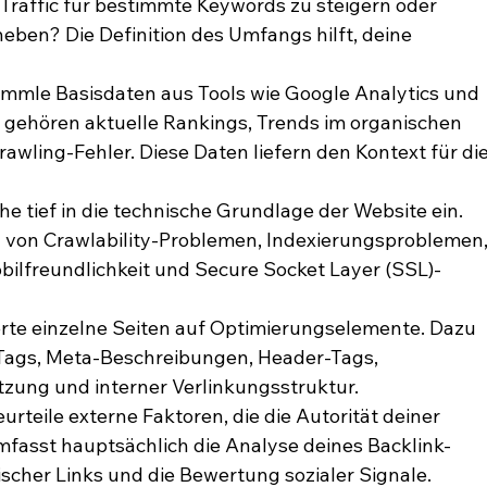
Traffic für bestimmte Keywords zu steigern oder 
ben? Die Definition des Umfangs hilft, deine 
ammle Basisdaten aus Tools wie Google Analytics und 
 gehören aktuelle Rankings, Trends im organischen 
awling-Fehler. Diese Daten liefern den Kontext für die
he tief in die technische Grundlage der Website ein. 
 von Crawlability-Problemen, Indexierungsproblemen,
ilfreundlichkeit und Secure Socket Layer (SSL)-
rte einzelne Seiten auf Optimierungselemente. Dazu 
-Tags, Meta-Beschreibungen, Header-Tags, 
zung und interner Verlinkungsstruktur.
eurteile externe Faktoren, die die Autorität deiner 
mfasst hauptsächlich die Analyse deines Backlink-
oxischer Links und die Bewertung sozialer Signale.